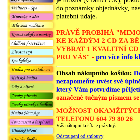
do poznámky objednávky, ná
platební údaje.
PRÁVĚ PROBÍHÁ "MIMO
KE KAŽDÝM 2 CD ZA B
VYBRAT 1 KVALITNÍ C
PRO VÁS" -
pro více info k
Obsah nákupního košíku:
D
nezapomeňte uvést své úpln
který Vám potvrdíme přijet
označené tučným písmem se 
MOŽNOST OKAMŽITÝCH
TELEFONU 604 79 80 26
Váš nákupní košík je prázdný.
Odstoupení od smlouvy