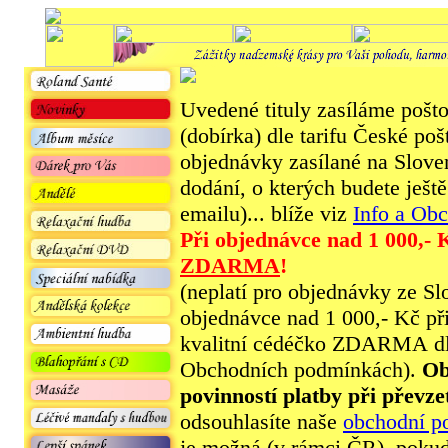
Uvedené tituly zasíláme pošt
(dobírka) dle tarifu České po
objednávky zasílané na Slove
dodání, o kterých budete ješt
emailu)... blíže viz
Info a Ob
Při objednávce nad 1 000,- 
ZDARMA
!
(neplatí pro objednávky ze S
objednávce nad 1 000,- Kč př
kvalitní cédéčko ZDARMA dle
Obchodních podmínkách).
Ob
povinností platby při převze
odsouhlasíte naše
obchodní p
je možná (v rámci ČR), pokud