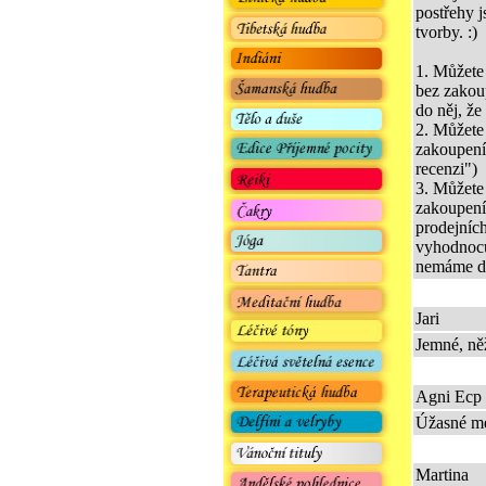
postřehy j
tvorby. :)
1. Můžete
bez zakou
do něj, ž
2. Můžete
zakoupení
recenzi")
3. Můžete
zakoupení,
prodejníc
vyhodnocu
nemáme dos
Jari
Jemné, ně
Agni Ecp
Úžasné me
Martina