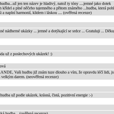
udba...už jen ten název je hladivý, natož ty tóny ....jemné jako dotek
 křídel a plné něčeho tajemného a přitom známého ...hudba, která poh
ši a naplní harmonií, klidem i láskou .... (ověřená recenze)
né nádherné ukázky ... jemné a dotýkající se srdce ... Gratuluji ... Děku
áda už z poslechových ukázek! :)
hová
NDE, Vaši hudbu již znám tuze dlouho a vím, že opravdu léčí lidi, js
s velkým darem. (neověřená recenze)
udba už podle ukázek, krásná, čistá, pozitivní energie :-)
ská hudba... (ověřená recenze)