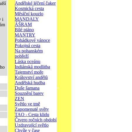
Andělské léčení čaker
alší
Kosmická cesta
Měsíční kouzlo
MANDALY
 i
ÁŠRAM
nám
Bílé piáno
MANTRY
Pohádkové vánoce
Pokojná cesta
Na pohanském
pobřeží
Láska oceánu
Indiánská modlitba
ého
Tajemství moře
Království andělů
Andělská hudba
Duše šamana
Souznění barev
ZEN
Světlo ve tmě
Zapomenuté světy
TAO - Cesta klidu
Čtvero ročních období
Uzdravující světlo
Chvíle v čase