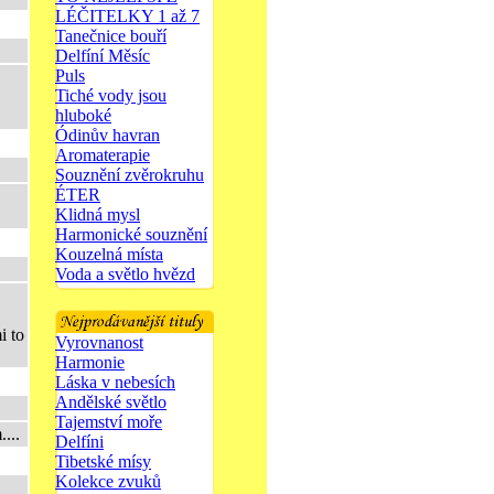
LÉČITELKY 1 až 7
Tanečnice bouří
Delfíní Měsíc
Puls
Tiché vody jsou
hluboké
Ódinův havran
Aromaterapie
Souznění zvěrokruhu
ÉTER
Klidná mysl
Harmonické souznění
Kouzelná místa
Voda a světlo hvězd
i to
Vyrovnanost
Harmonie
Láska v nebesích
Andělské světlo
Tajemství moře
...
Delfíni
Tibetské mísy
Kolekce zvuků