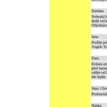
Darinka
Nebeská hu
dodá veľa 
Objednáv
Jana
Prožila js
Angels Tou
Dara
Krásna anj
plné harmó
vidím veľa
ide lepšie
Jana, Ch
Poslouchám
Hanka