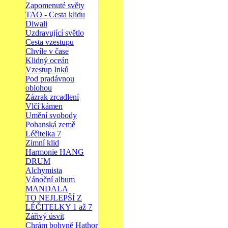
Zapomenuté světy
TAO - Cesta klidu
Diwali
Uzdravující světlo
Cesta vzestupu
Chvíle v čase
Klidný oceán
Vzestup Inků
Pod pradávnou
oblohou
Zázrak zrcadlení
Vlčí kámen
Umění svobody
Pohanská země
Léčitelka 7
Zimní klid
Harmonie HANG
DRUM
Alchymista
Vánoční album
MANDALA
TO NEJLEPŠÍ Z
LÉČITELKY 1 až 7
Zářivý úsvit
Chrám bohyně Hathor