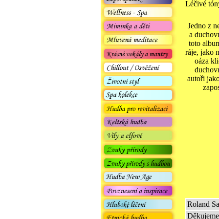
Léčivé tón
Jedno z ne
a duchovn
toto album
ráje, jako 
oáza kli
duchovn
autoři ja
zapos
Roland Sa
Děkujeme 