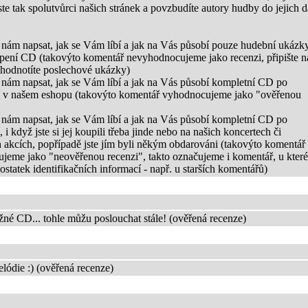
ste tak spolutvůrci našich stránek a povzbudíte autory hudby do jejich d
 nám napsat, jak se Vám líbí a jak na Vás působí pouze hudební ukázky
pení CD (takovýto komentář nevyhodnocujeme jako recenzi, připište 
e hodnotíte poslechové ukázky)
 nám napsat, jak se Vám líbí a jak na Vás působí kompletní CD po
 v našem eshopu (takovýto komentář vyhodnocujeme jako "ověřenou
 nám napsat, jak se Vám líbí a jak na Vás působí kompletní CD po
 i když jste si jej koupili třeba jinde nebo na našich koncertech či
h akcích, popřípadě jste jím byli někým obdarováni (takovýto komentář
jeme jako "neověřenou recenzi", takto označujeme i komentář, u kter
tatek identifikačních informací - např. u starších komentářů)
žné CD... tohle můžu poslouchat stále! (ověřená recenze)
lódie :) (ověřená recenze)