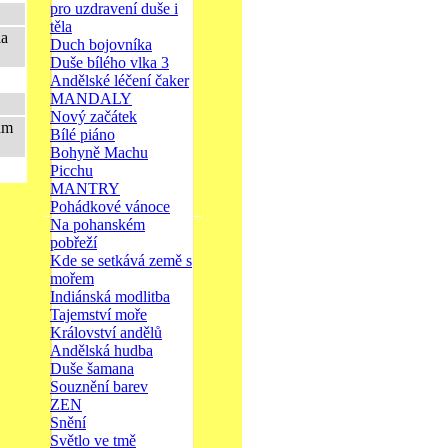
pro uzdravení duše i
těla
la
Duch bojovníka
Duše bílého vlka 3
Andělské léčení čaker
MANDALY
Nový začátek
nám
Bílé piáno
Bohyně Machu
Picchu
MANTRY
Pohádkové vánoce
Na pohanském
pobřeží
Kde se setkává země s
mořem
Indiánská modlitba
Tajemství moře
Království andělů
Andělská hudba
Duše šamana
Souznění barev
ZEN
Snění
Světlo ve tmě