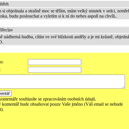
ábřeh
 si objednala a strašně moc se těším, mám velký smutek v srdci, zemře
a, budu poslouchat a vyletím si k ní do nebes aspoň na chvíli..
Břeclav
 nádherná hudba, cítím ve své blízkosti anděly a je mi krásně, objed
D.
o:
:
komentáře souhlasíte se zpracováním osobních údajů.
 komentář bude obsahovat pouze Vaše jméno (Váš email se nebude
).