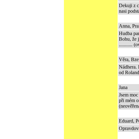
Dekuji z c
nasi pods
Anna, Pra
Hudba pan
Bohu, že j
...........
Věra, Bze
Nádhera. 
od Roland
Jana
Jsem moc r
při mém o
(neověřen
Eduard, P
Opravdová