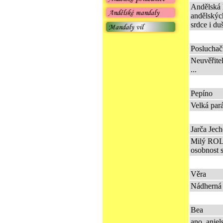
Andělská h
andělských
srdce i du
Posluchač
Neuvěřitel
...
Pepíno
Velká par
Jarča Jec
Milý ROLA
osobnost 
Věra
Nádherná h
Bea
ano, anjel