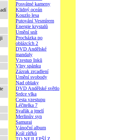
Posvátné kameny
Klidný oceán
ladí
Kouzlo lesa
Putování Vesmírem
Energie krystalů
Umění snít
Procházka po
ji
oblázcích 2
DVD Andělské
mandaly
Vzestup Inků
Vlny spánku
Zázrak zrcadlení
Umění svobody
Nad oblaky
DVD Andělské světlo
te
Srdce vlka
Cesta vzestupu
Léčitelka 7
Svařák a jmelí
Merlinův syn
Samurai
Vánoční album
Král zítřků
TO NEJLEPŠÍ Z