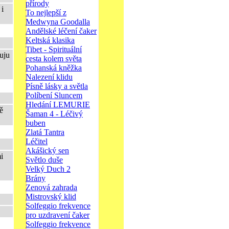
přírody
 i
To nejlepší z
Medwyna Goodalla
Andělské léčení čaker
Keltská klasika
Tibet - Spirituální
uju
cesta kolem světa
Pohanská kněžka
Nalezení klidu
Písně lásky a světla
Políbení Sluncem
Hledání LEMURIE
ě
Šaman 4 - Léčivý
buben
Zlatá Tantra
Léčitel
Akášický sen
i
Světlo duše
Velký Duch 2
Brány
Zenová zahrada
Mistrovský klid
Solfeggio frekvence
pro uzdravení čaker
Solfeggio frekvence