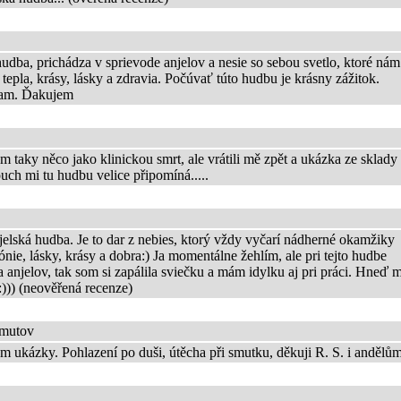
dba, prichádza v sprievode anjelov a nesie so sebou svetlo, ktoré nám
tepla, krásy, lásky a zdravia. Počúvať túto hudbu je krásny zážitok.
am. Ďakujem
em taky něco jako klinickou smrt, ale vrátili mě zpět a ukázka ze sklady
ch mi tu hudbu velice připomíná.....
elská hudba. Je to dar z nebies, ktorý vždy vyčarí nádherné okamžiky
nie, lásky, krásy a dobra:) Ja momentálne žehlím, ale pri tejto hudbe
 anjelov, tak som si zapálila sviečku a mám idylku aj pri práci. Hneď m
 :))) (neověřená recenze)
omutov
 ukázky. Pohlazení po duši, útěcha při smutku, děkuji R. S. i andělům.