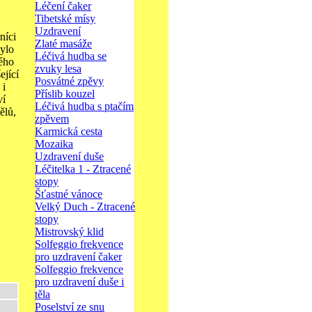
Léčení čaker
Tibetské mísy
Uzdravení
níci
Zlaté masáže
bylo
Léčivá hudba se
kého
zvuky lesa
ející
Posvátné zpěvy
 i
Příslib kouzel
ví
Léčivá hudba s ptačím
ělů,
zpěvem
Karmická cesta
Mozaika
Uzdravení duše
Léčitelka 1 - Ztracené
stopy
Šťastné vánoce
Velký Duch - Ztracené
stopy
Mistrovský klid
Solfeggio frekvence
pro uzdravení čaker
Solfeggio frekvence
pro uzdravení duše i
těla
Poselství ze snu