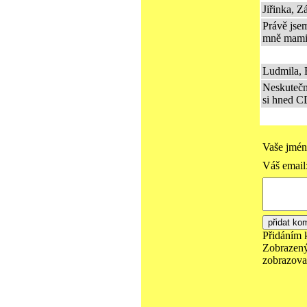
Jiřinka, Z
Právě jsem
mně mamink
Ludmila, 
Neskutečně
si hned C
Vaše jmén
Váš email
Přidáním 
Zobrazený
zobrazovat