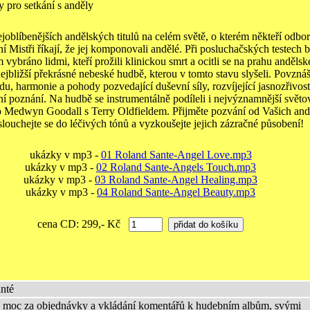
y pro setkání s anděly
joblíbenějších andělských titulů na celém světě, o kterém někteří odbor
í Mistři říkají, že jej komponovali andělé. Při posluchačských testech 
 vybráno lidmi, kteří prožili klinickou smrt a ocitli se na prahu anděls
nejbližší překrásné nebeské hudbě, kterou v tomto stavu slyšeli. Povznáš
du, harmonie a pohody pozvedající duševní síly, rozvíjející jasnozřivost
í poznání. Na hudbě se instrumentálně podíleli i nejvýznamnější světo
ko Medwyn Goodall s Terry Oldfieldem. Přijměte pozvání od Vašich and
louchejte se do léčivých tónů a vyzkoušejte jejich zázračné působení!
ukázky v mp3 -
01 Roland Sante-Angel Love.mp3
ukázky v mp3 -
02 Roland Sante-Angels Touch.mp3
ukázky v mp3 -
03 Roland Sante-Angel Healing.mp3
ukázky v mp3 -
04 Roland Sante-Angel Beauty.mp3
cena CD: 299,- Kč
nté
moc za objednávky a vkládání komentářů k hudebním albům, svými