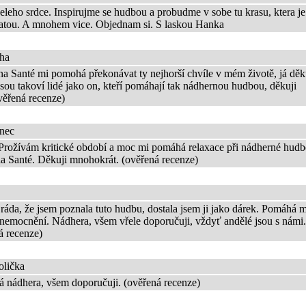
eleho srdce. Inspirujme se hudbou a probudme v sobe tu krasu, ktera je
tatou. A mnohem vice. Objednam si. S laskou Hanka
ha
a Santé mi pomohá překonávat ty nejhorší chvíle v mém životě, já děk
sou takoví lidé jako on, kteří pomáhají tak nádhernou hudbou, děkuji
 (ověřená recenze)
nec
Prožívám kritické období a moc mi pomáhá relaxace při nádherné hudb
a Santé. Děkuji mnohokrát. (ověřená recenze)
áda, že jsem poznala tuto hudbu, dostala jsem ji jako dárek. Pomáhá m
nemocnění. Nádhera, všem vřele doporučuji, vždyť andělé jsou s námi.
á recenze)
olička
 nádhera, všem doporučuji. (ověřená recenze)