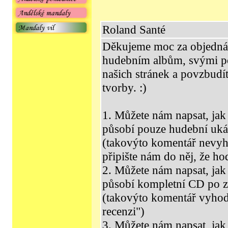
Roland Santé
Děkujeme moc za objedná
hudebním albům, svými pos
našich stránek a povzbudít
tvorby. :)
1. Můžete nám napsat, jak 
působí pouze hudební uká
(takovýto komentář nevyh
připište nám do něj, že h
2. Můžete nám napsat, jak 
působí kompletní CD po 
(takovýto komentář vyho
recenzi")
3. Můžete nám napsat, jak 