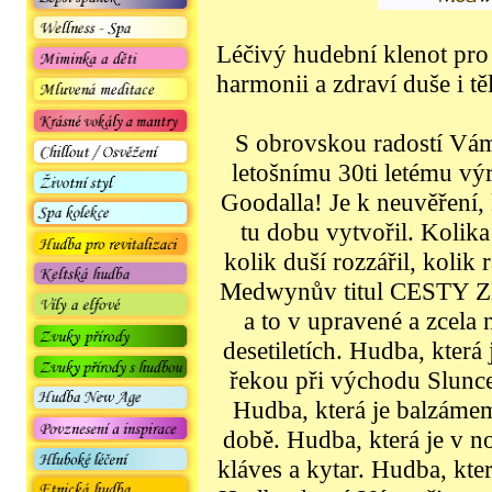
Léčivý hudební klenot pro 
harmonii a zdraví duše i tě
S obrovskou radostí Vá
letošnímu 30ti letému v
Goodalla! Je k neuvěření
tu dobu vytvořil. Kolik
kolik duší rozzářil, kolik 
Medwynův titul CESTY 
a to v upravené a zcela 
desetiletích. Hudba, která
řekou při východu Slunce
Hudba, která je balzáme
době. Hudba, která je v 
kláves a kytar. Hudba, kte