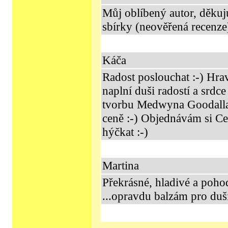
Můj oblíbený autor, děkuj
sbírky (neověřená recenze
Káča
Radost poslouchat :-) Hrav
naplní duši radostí a srdc
tvorbu Medwyna Goodalla 
ceně :-) Objednávám si C
hýčkat :-)
Martina
Překrásné, hladivé a poh
...opravdu balzám pro duši 