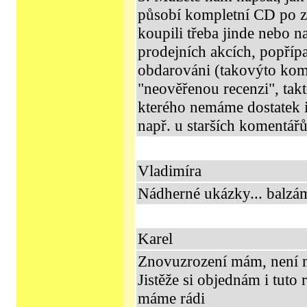
působí kompletní CD po zak
koupili třeba jinde nebo n
prodejních akcích, popříp
obdarováni (takovýto ko
"neověřenou recenzi", tak
kterého nemáme dostatek i
např. u starších komentářů
Vladimíra
Nádherné ukázky... balzá
Karel
Znovuzrození mám, není mo
Jistěže si objednám i tuto 
máme rádi