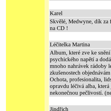
Karel
Skvělé, Medwyne, dík za 
na CD !
Léčitelka Martina
Album, které zve ke snění 
psychického napětí a dodá
mnoho nahrávek rádoby lé
zkušenostech objednávám j
Ochota, profesionalita, l
opravdu léčivá alba, která 
nekonečnou pečlivostí. (n
Jindřich