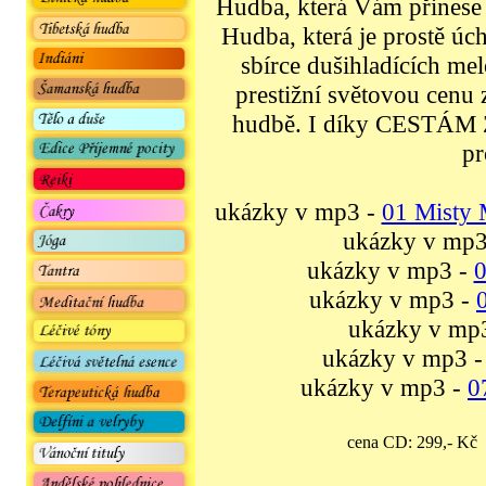
Hudba, která Vám přinese 
Hudba, která je prostě úc
sbírce dušihladících me
prestižní světovou cenu z
hudbě. I díky CESTÁ
pr
ukázky v mp3 -
01 Misty 
ukázky v mp3
ukázky v mp3 -
0
ukázky v mp3 -
ukázky v mp
ukázky v mp3 
ukázky v mp3 -
0
cena CD: 299,- K