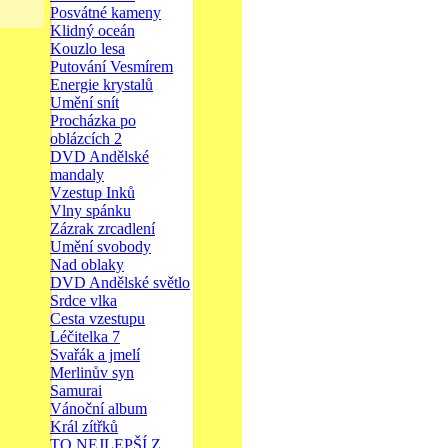
Posvátné kameny
Klidný oceán
Kouzlo lesa
Putování Vesmírem
Energie krystalů
Umění snít
Procházka po
oblázcích 2
DVD Andělské
mandaly
Vzestup Inků
Vlny spánku
Zázrak zrcadlení
Umění svobody
Nad oblaky
DVD Andělské světlo
Srdce vlka
Cesta vzestupu
Léčitelka 7
Svařák a jmelí
Merlinův syn
Samurai
Vánoční album
Král zítřků
TO NEJLEPŠÍ Z