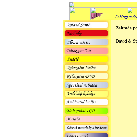
Zahrada po
David & St