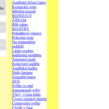
Andělské léčení čaker
Kosmická cesta
ého
Měsíční kouzlo
MANDALY
ÁŠRAM
Bílé piáno
MANTRY
Pohádkové vánoce
Pokojná cesta
Na pohanském
pobřeží
Láska oceánu
Indiánská modlitba
Tajemství moře
Království andělů
Andělská hudba
Duše šamana
Souznění barev
ZEN
Světlo ve tmě
Zapomenuté světy
TAO - Cesta klidu
Čtvero ročních období
Uzdravující světlo
Chvíle v čase