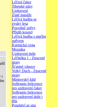
Léčení čaker
Tibetské mísy
Uzdravení
Zlaté masáže
Léčivá hudba se
zvuky lesa
Posvátné zpěvy
Příslib kouzel
Léčivá hudba s ptačím
zpěvem
Karmická cesta
Mozaika
Uzdravení duše
Léčitelka 1 - Ztracené
stopy
alší
Šťastné vánoce
Velký Duch - Ztracené
stopy
 i
Mistrovský klid
nám
Solfeggio frekvence
pro uzdravení čaker
Solfeggio frekvence
pro uzdravení duše i
těla
Poselství ze snu