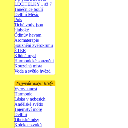
LÉČITELKY 1 až 7
Tanečnice bouří
Delfíní Měsíc
Puls
Tiché vody jsou
hluboké
Ódinův havran
Aromaterapie
Souznění zvěrokruhu
ÉTER
Klidná mysl
Harmonické souznění
Kouzelná místa
Voda a světlo hvězd
Vyrovnanost
Harmonie
Láska v nebesích
Andělské světlo
Tajemství moře
Delfíni
Tibetské mísy
Kolekce zvuků