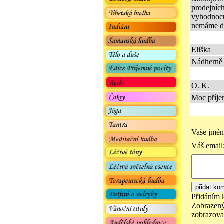
prodejníc
vyhodnocu
nemáme dos
Eliška
Nádherně 
O. K.
Moc příje
Vaše jmén
Váš email
Přidáním 
Zobrazený
zobrazovat