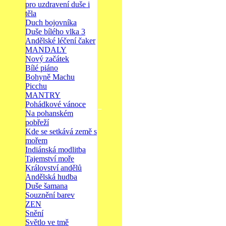
pro uzdravení duše i
těla
Duch bojovníka
Duše bílého vlka 3
Andělské léčení čaker
MANDALY
Nový začátek
Bílé piáno
Bohyně Machu
Picchu
MANTRY
Pohádkové vánoce
Na pohanském
pobřeží
Kde se setkává země s
mořem
Indiánská modlitba
Tajemství moře
Království andělů
Andělská hudba
Duše šamana
Souznění barev
ZEN
Snění
Světlo ve tmě