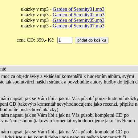
ukázky v mp3 -
Garden of Serenity01.mp3
ukázky v mp3 -
Garden of Serenity02.mp3
ukázky v mp3 -
Garden of Serenity05.mp3
ukázky v mp3 -
Garden of Serenity07.mp3
cena CD: 399,- Kč
nté
moc za objednávky a vkládání komentářů k hudebním albům, svými
ste tak spolutvůrci našich stránek a povzbudíte autory hudby do jejich d
 nám napsat, jak se Vám líbí a jak na Vás působí pouze hudební ukázky
pení CD (takovýto komentář nevyhodnocujeme jako recenzi, připište 
e hodnotíte poslechové ukázky)
 nám napsat, jak se Vám líbí a jak na Vás působí kompletní CD po
 v našem eshopu (takovýto komentář vyhodnocujeme jako "ověřenou
 nám napsat, jak se Vám líbí a jak na Vás působí kompletní CD po
 i když jste si jej koupili třeba jinde nebo na našich koncertech či