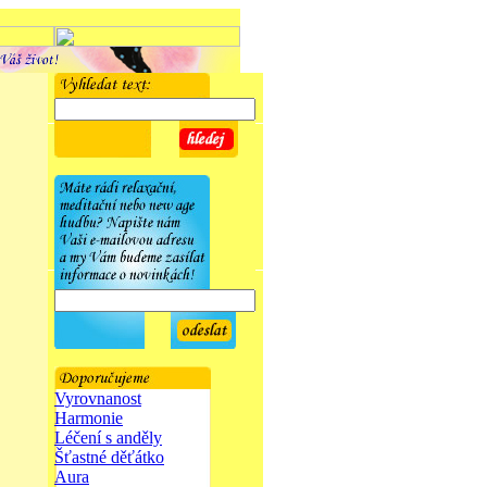
Vyrovnanost
Harmonie
Léčení s anděly
Šťastné děťátko
Aura