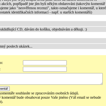
h akcích, popřípadě jste jím byli někým obdarováni (takovýto komentář
jeme jako "neověřenou recenzi", takto označujeme i komentář, u kter
tatek identifikačních informací - např. u starších komentářů)
uklidňující CD, dávám do košíku, objednávám a děkuji. :)
mný poslech ukázek...
o:
:
komentáře souhlasíte se zpracováním osobních údajů.
 komentář bude obsahovat pouze Vaše jméno (Váš email se nebude
).