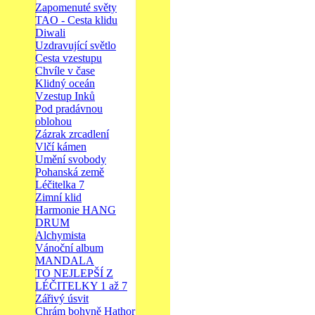
Zapomenuté světy
TAO - Cesta klidu
Diwali
Uzdravující světlo
Cesta vzestupu
Chvíle v čase
Klidný oceán
Vzestup Inků
Pod pradávnou
oblohou
Zázrak zrcadlení
Vlčí kámen
Umění svobody
Pohanská země
Léčitelka 7
Zimní klid
Harmonie HANG
DRUM
Alchymista
Vánoční album
MANDALA
TO NEJLEPŠÍ Z
LÉČITELKY 1 až 7
Zářivý úsvit
Chrám bohyně Hathor