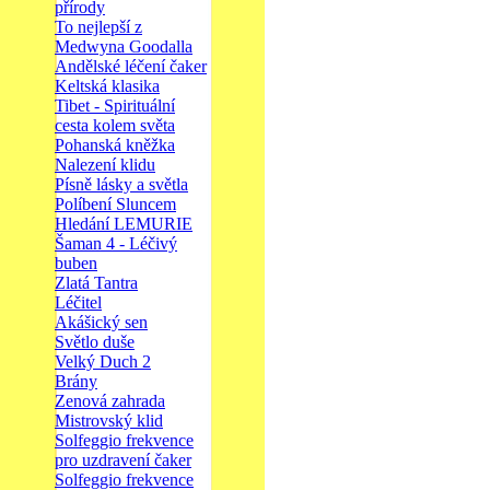
přírody
To nejlepší z
Medwyna Goodalla
Andělské léčení čaker
Keltská klasika
Tibet - Spirituální
cesta kolem světa
Pohanská kněžka
Nalezení klidu
Písně lásky a světla
Políbení Sluncem
Hledání LEMURIE
Šaman 4 - Léčivý
buben
Zlatá Tantra
Léčitel
Akášický sen
Světlo duše
Velký Duch 2
Brány
Zenová zahrada
Mistrovský klid
Solfeggio frekvence
pro uzdravení čaker
Solfeggio frekvence