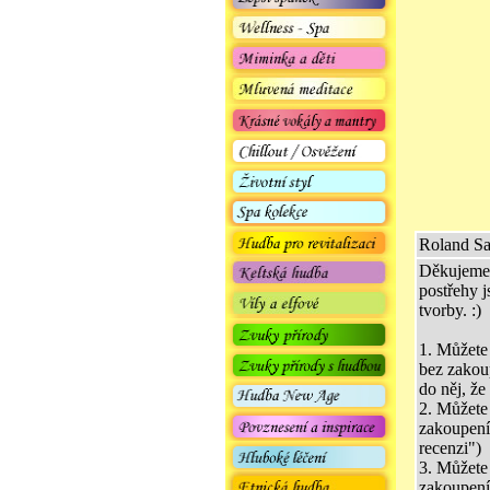
Roland Sa
Děkujeme 
postřehy j
tvorby. :)
1. Můžete
bez zakou
do něj, ž
2. Můžete
zakoupení
recenzi")
3. Můžete
zakoupení,