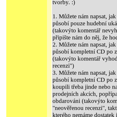
tvorby. :)
1. Můžete nám napsat, jak 
působí pouze hudební uká
(takovýto komentář nevyh
připište nám do něj, že h
2. Můžete nám napsat, jak 
působí kompletní CD po 
(takovýto komentář vyho
recenzi")
3. Můžete nám napsat, jak 
působí kompletní CD po zak
koupili třeba jinde nebo n
prodejních akcích, popříp
obdarováni (takovýto ko
"neověřenou recenzi", tak
kterého nemáme dostatek i