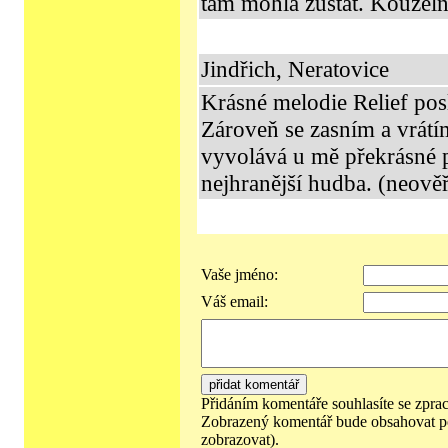
tam mohla zůstat. Kouzel
Jindřich, Neratovice
Krásné melodie Relief pos
Zároveň se zasním a vrátí
vyvolává u mě překrásné p
nejhranější hudba. (neově
Vaše jméno:
Váš email:
Přidáním komentáře souhlasíte se zpra
Zobrazený komentář bude obsahovat p
zobrazovat).