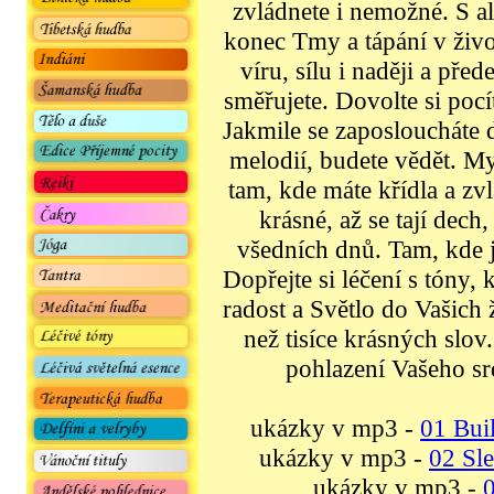
zvládnete i nemožné. S
konec Tmy a tápání v ž
víru, sílu i naději a pře
směřujete. Dovolte si pocí
Jakmile se zaposloucháte
melodií, budete vědět. M
tam, kde máte křídla a zv
krásné, až se tají dech
všedních dnů. Tam, kde j
Dopřejte si léčení s tóny, 
radost a Světlo do Vašich 
než tisíce krásných slov
pohlazení Vašeho srd
ukázky v mp3 -
01 Bui
ukázky v mp3 -
02 Sl
ukázky v mp3 -