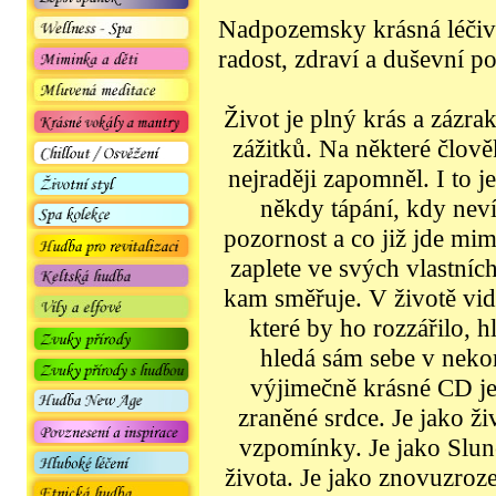
Nadpozemsky krásná léčivá
radost, zdraví a duševní 
Život je plný krás a zázr
zážitků. Na některé člov
nejraději zapomněl. I to j
někdy tápání, kdy nev
pozornost a co již jde mi
zaplete ve svých vlastníc
kam směřuje. V životě vid
které by ho rozzářilo, h
hledá sám sebe v nek
výjimečně krásné CD je 
zraněné srdce. Je jako ž
vzpomínky. Je jako Slunce
života. Je jako znovuzroze